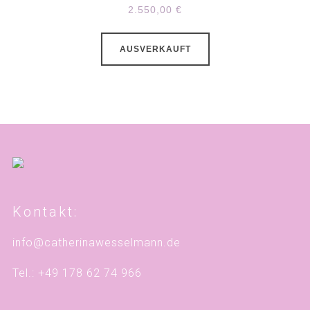
2.550,00
€
AUSVERKAUFT
Kontakt:
info@catherinawesselmann.de
Tel.: +49 178 62 74 966