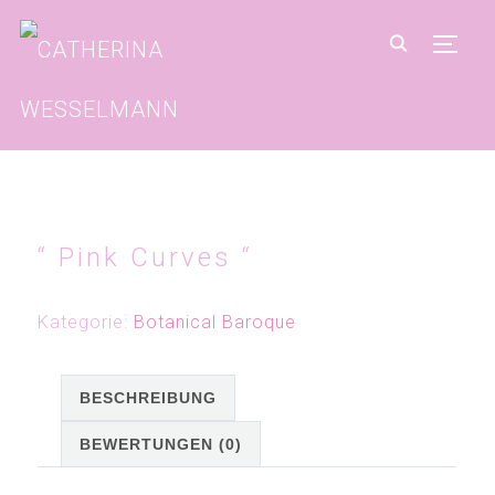
SEIT
“ Pink Curves “
Kategorie:
Botanical Baroque
BESCHREIBUNG
BEWERTUNGEN (0)