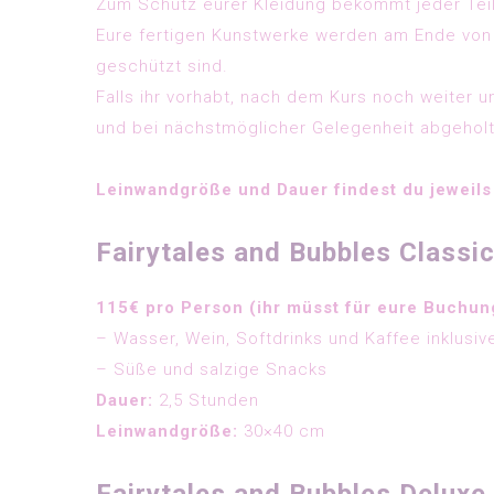
Zum Schutz eurer Kleidung bekommt jeder Te
Eure fertigen Kunstwerke werden am Ende von 
geschützt sind.
Falls ihr vorhabt, nach dem Kurs noch weiter
und bei nächstmöglicher Gelegenheit abgehol
Leinwandgröße und Dauer findest du jeweils
Fairytales and Bubbles Classi
115€ pro Person (ihr müsst für eure Buchun
– Wasser, Wein, Softdrinks und Kaffee inklusiv
– Süße und salzige Snacks
Dauer:
2,5 Stunden
Leinwandgröße:
30×40 cm
Fairytales and Bubbles Deluxe