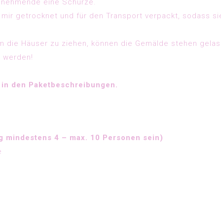
ilnehmende eine Schürze.
mir getrocknet und für den Transport verpackt, sodass si
 um die Häuser zu ziehen, können die Gemälde stehen gela
t werden!
 in den Paketbeschreibungen.
c
g mindestens 4 – max. 10 Personen sein)
e