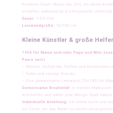
Kreativer Raum: Nutze die Zeit, um deine krea
schaffen, während du professionelle Unterstüt
Dauer:
3-3,5 Std.
Leinwandgröße:
70×100 cm
Kleine Künstler & große Helf
135€ für Mama und/oder Papa und Mini zusa
Paare sein)
– Wasser, Softdrinks, Kaffee und Kinderchino i
– Süße und salzige Snacks
– Eine gemeinsame Leinwand (70×100) für Ma
Gemeinsame Kreativität:
In meinen Malkursen 
erschaffen und dabei jede Menge Spaß haben
Individuelle Anleitung:
Ich stehe euch und eur
zur Seite, um das Malen zu einem unvergessli