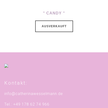
“ CANDY “
AUSVERKAUFT
Kontakt:
info@catherinawesselmann.de
Tel.: +49 178 62 74 966