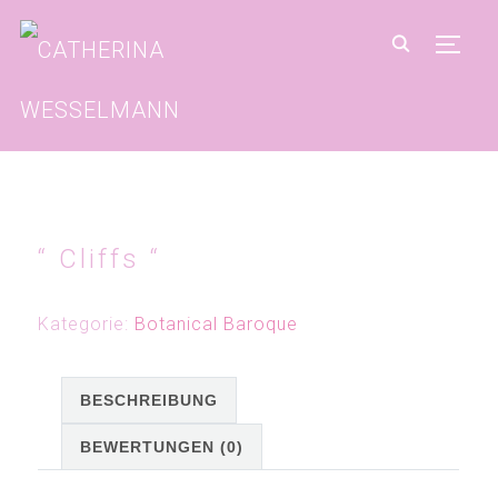
SEIT
“ Cliffs “
Kategorie:
Botanical Baroque
BESCHREIBUNG
BEWERTUNGEN (0)