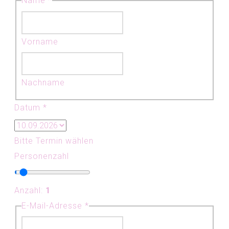
Name
*
Vorname
Nachname
Datum
*
Bitte Termin wählen
DSGVO-
Personenzahl
Einverständnis
Text
Anzahl:
1
oder
E-Mail-Adresse
*