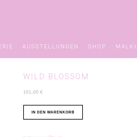
ERIE
AUSSTELLUNGEN
SHOP
MALK
WILD BLOSSOM
161,00
€
WILD
IN DEN WARENKORB
BLOSSOM
Menge