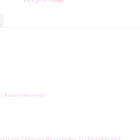
Kategorie:
Flows
nd Aquarellakzenten
niert von Catherina Wesselmann. Ein Zertifikat wird