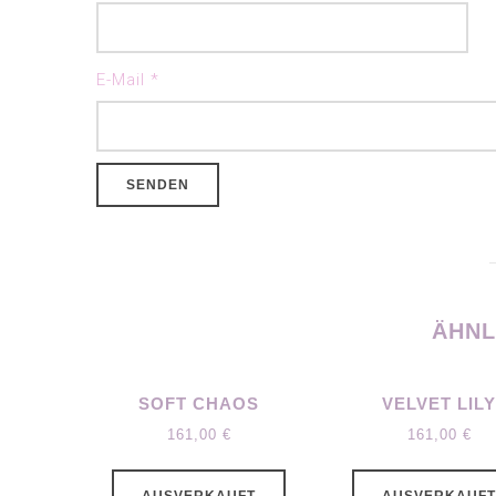
E-Mail
*
ÄHNL
SOFT CHAOS
VELVET LIL
161,00
€
161,00
€
AUSVERKAUFT
AUSVERKAUF