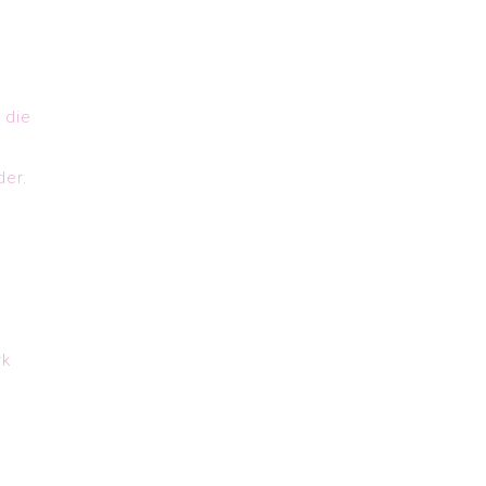
 die
der.
rk